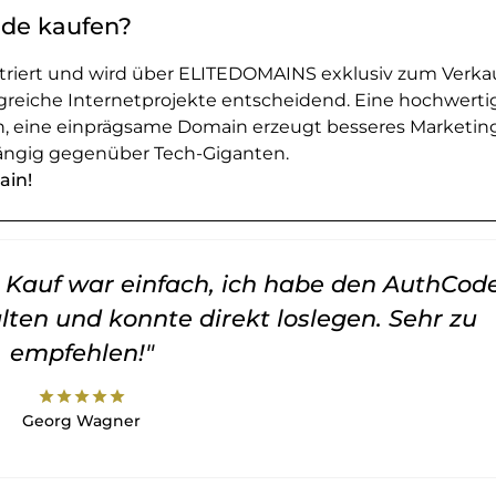
l.de kaufen?
striert und wird über ELITEDOMAINS exklusiv zum Verka
greiche Internetprojekte entscheidend. Eine hochwerti
en, eine einprägsame Domain erzeugt besseres Marketin
ngig gegenüber Tech-Giganten.
ain!
er Kauf war einfach, ich habe den AuthCod
lten und konnte direkt loslegen. Sehr zu
empfehlen!"
star
star
star
star
star
Georg Wagner