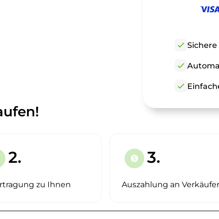
check
Sichere
check
Automat
check
Einfach
aufen!
2.
3.
paid
rtragung zu Ihnen
Auszahlung an Verkäufe