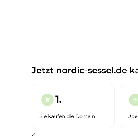
Jetzt nordic-sessel.de k
1.
shopping_cart
arrow_forward
Sie kaufen die Domain
Übe