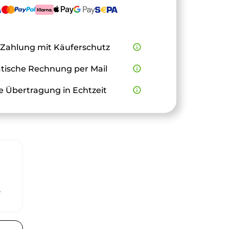
 Zahlung mit Käuferschutz
info_outline
ische Rechnung per Mail
info_outline
e Übertragung in Echtzeit
info_outline
r